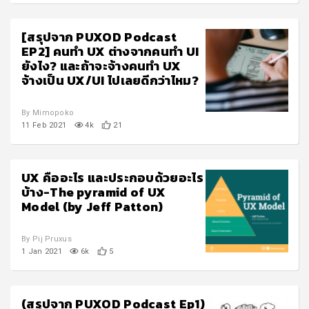
[สรุปจาก PUXOD Podcast
EP2] คนทำ UX ต่างจากคนทำ UI
ยังไง? และถ้าจะจ้างคนทำ UX
จ้างเป็น UX/UI ไปเลยดีกว่าไหม?
By Mimopoko
11 Feb 2021
4k
21
UX คืออะไร และประกอบด้วยอะไร
บ้าง-The pyramid of UX
Model (by Jeff Patton)
By Pij Pruxus
1 Jan 2021
6k
5
(สรุปจาก PUXOD Podcast Ep1)